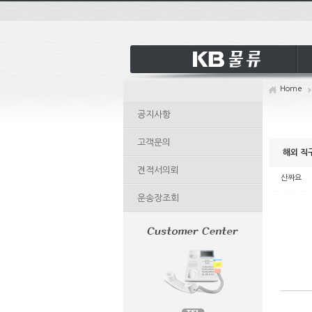
Ske
Ske
Ske
Ske
Home
공지사항
고객문의
해외 직
견적서의뢰
산짜요
운송장조회